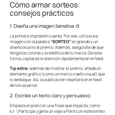
Cómo armar sorteos:
consejos prácticos
1. Diseña una imagen llamativa 🎨
La primera impresión cuenta. Por eso, utiliza una
imagen con la palabra
“SORTEO”
en grande y un
diseño alusivo al premio. Además, asegúrate de que
tenga los colores y la estética de tu marca. De esta
forma, captarás la atención rápidamente en el feed.
Tip extra:
además de mostrar el premio, añade un
elemento gráfico (como un marco o sello visual) que
lo destaque. Así, la publicación resaltará en el feed
de los usuarios.
2. Escribe un texto claro y persuasivo
Empieza el post con una frase que impacte, como:
👉
“¡Participa y gana un viaje a París con este sorteo