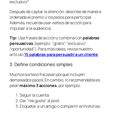
exclusivo!”
Después de captar la atención, describe de manera
ordenada el premio y los pasos para participar.
Además, recuerda usar verbos de acción para
impulsar a la audiencia.
Tip:
Usa frases de acción y combina con
palabras
persuasivas
(ejemplo: “gratis”, “exclusivo”,
“oportunidad”). Para más ideas, revisa nuestro
artículo
15 palabras para persuadir a un cliente
.
3. Define condiciones simples
Muchos sorteos fracasan porque incluyen
demasiados pasos. En cambio, lo recomendable es
pedir
máximo 3 acciones
, por ejemplo:
Seguir la cuenta.
Dar “me gusta” al post.
Etiquetar a un amigo o compartir en historias.