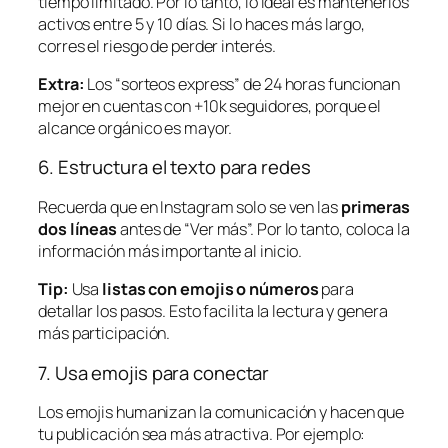
tiempo limitado. Por lo tanto, lo ideal es mantenerlos
activos entre 5 y 10 días. Si lo haces más largo,
corres el riesgo de perder interés.
Extra:
Los “sorteos express” de 24 horas funcionan
mejor en cuentas con +10k seguidores, porque el
alcance orgánico es mayor.
6. Estructura el texto para redes
Recuerda que en Instagram solo se ven las
primeras
dos líneas
antes de “Ver más”. Por lo tanto, coloca la
información más importante al inicio.
Tip:
Usa
listas con emojis o números
para
detallar los pasos. Esto facilita la lectura y genera
más participación.
7. Usa emojis para conectar
Los emojis humanizan la comunicación y hacen que
tu publicación sea más atractiva. Por ejemplo: