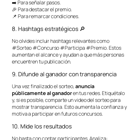
➡️ Para señalar pasos.
🎉 Para destacar el premio.
📌 Para remarcar condiciones.
8. Hashtags estratégicos 🔎
No olvides incluir hashtags relevantes como
#Sorteo #Concurso #Participa #Premio. Estos
aumentan el alcance y ayudan a que más personas
encuentren tu publicación.
9. Difunde al ganador con transparencia
Una vez finalizado el sorteo,
anuncia
públicamente al ganador
en tus redes. Etiquétalo
y, si es posible, comparte un video del sorteo para
mostrar transparencia. Esto aumenta la confianza y
motiva a participar en futuros concursos.
10. Mide los resultados
No basta con contar participantes. Analiza: